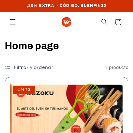
Ir
¡20% EXTRA! - CÓDIGO: BUENFIN20
directamente
al contenido
Carrito
C
Home page
o
l
Filtrar y ordenar
1 producto
e
Oferta
c
c
i
ó