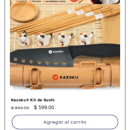
n
:
Kazoku® Kit de Sushi
Precio
Precio
$ 599.00
$ 899.00
habitual
de
oferta
Agregar al carrito